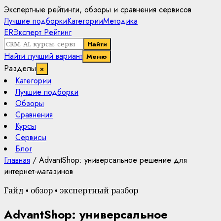
Экспертные рейтинги, обзоры и сравнения сервисов
Лучшие подборки
Категории
Методика
ER
Эксперт Рейтинг
Найти
Найти лучший вариант
Меню
Разделы
×
Категории
Лучшие подборки
Обзоры
Сравнения
Курсы
Сервисы
Блог
Главная
/
AdvantShop: универсальное решение для
интернет-магазинов
Гайд • обзор • экспертный разбор
AdvantShop: универсальное