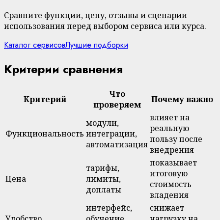
Сравните функции, цену, отзывы и сценарии
использования перед выбором сервиса или курса.
Каталог сервисов
Лучшие подборки
Критерии сравнения
Что
Критерий
Почему важно
проверяем
влияет на
модули,
реальную
Функциональность
интеграции,
пользу после
автоматизация
внедрения
показывает
тарифы,
итоговую
Цена
лимиты,
стоимость
доплаты
владения
интерфейс,
снижает
Удобство
обучение,
нагрузку на