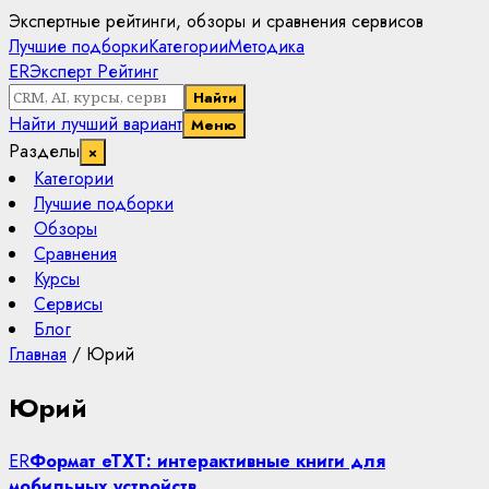
Экспертные рейтинги, обзоры и сравнения сервисов
Лучшие подборки
Категории
Методика
ER
Эксперт Рейтинг
Найти
Найти лучший вариант
Меню
Разделы
×
Категории
Лучшие подборки
Обзоры
Сравнения
Курсы
Сервисы
Блог
Главная
/
Юрий
Юрий
ER
Формат eTXT: интерактивные книги для
мобильных устройств