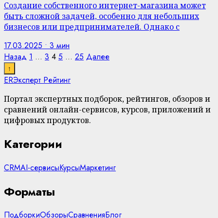
Создание собственного интернет-магазина может
быть сложной задачей, особенно для небольших
бизнесов или предпринимателей. Однако с
17.03.2025 • 3 мин
Пагинация
Назад
1
…
3
4
5
…
25
Далее
↑
записей
ER
Эксперт Рейтинг
Портал экспертных подборок, рейтингов, обзоров и
сравнений онлайн-сервисов, курсов, приложений и
цифровых продуктов.
Категории
CRM
AI-сервисы
Курсы
Маркетинг
Форматы
Подборки
Обзоры
Сравнения
Блог