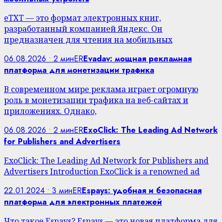
eTXT — это формат электронных книг,
разработанный компанией Яндекс. Он
предназначен для чтения на мобильных
06.08.2026 • 2 мин
ER
Evadav: мощная рекламная
платформа для монетизации трафика
В современном мире реклама играет огромную
роль в монетизации трафика на веб-сайтах и
приложениях. Однако,
06.08.2026 • 2 мин
ER
ExoClick: The Leading Ad Network
for Publishers and Advertisers
ExoClick: The Leading Ad Network for Publishers and
Advertisers Introduction ExoClick is a renowned ad
22.01.2024 • 3 мин
ER
Espays: удобная и безопасная
платформа для электронных платежей
Что такое Espays? Espays — это новая платформа для