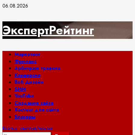
Перейти
06.08.2026
к
содержимому
ЭкспертРейтинг
Основное
Маркетинг
меню
Фриланс
Арбитраж трафика
Конверсия
Веб Дизайн
SMM
YouTube
Создание сайта
Хостинг для сайта
Блогеры
Кнопка: светлая/темная