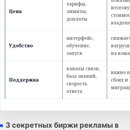
показы
тарифы,
итогов
Цена
лимиты,
стоимо
доплаты
владен
интерфейс,
снижае
Удобство
обучение,
нагрузк
запуск
на ком
каналы связи,
важно 
база знаний,
Поддержка
сбоях и
скорость
миграц
ответа
3 секретных биржи рекламы в