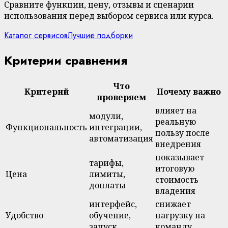
Сравните функции, цену, отзывы и сценарии
использования перед выбором сервиса или курса.
Каталог сервисов
Лучшие подборки
Критерии сравнения
Что
Критерий
Почему важно
проверяем
влияет на
модули,
реальную
Функциональность
интеграции,
пользу после
автоматизация
внедрения
показывает
тарифы,
итоговую
Цена
лимиты,
стоимость
доплаты
владения
интерфейс,
снижает
Удобство
обучение,
нагрузку на
запуск
команду