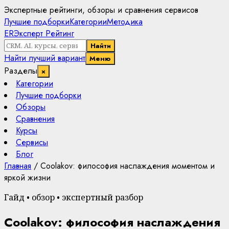
Экспертные рейтинги, обзоры и сравнения сервисов
Лучшие подборки
Категории
Методика
ER
Эксперт Рейтинг
Найти
Найти лучший вариант
Меню
Разделы
×
Категории
Лучшие подборки
Обзоры
Сравнения
Курсы
Сервисы
Блог
Главная
/
Coolakov: философия наслаждения моментом и
яркой жизни
Гайд • обзор • экспертный разбор
Coolakov: философия наслаждения