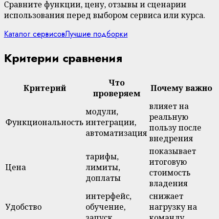
Сравните функции, цену, отзывы и сценарии
использования перед выбором сервиса или курса.
Каталог сервисов
Лучшие подборки
Критерии сравнения
Что
Критерий
Почему важно
проверяем
влияет на
модули,
реальную
Функциональность
интеграции,
пользу после
автоматизация
внедрения
показывает
тарифы,
итоговую
Цена
лимиты,
стоимость
доплаты
владения
интерфейс,
снижает
Удобство
обучение,
нагрузку на
запуск
команду