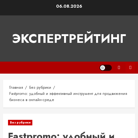
Перейти
06.08.2026
к
содержимому
ЭКСПЕРТРЕЙТИНГ
Главная
Без рубрики
Fastpromo: удобный и эффективный инструмент для продвижения
бизнеса в онлайн-среде
Без рубрики
Fastpromo: удобный и