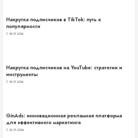
Накрутка подписчиков в TikTok: путь к
популярности
29.01.2024
Накрутка подписчиков на YouTube: стратегии и
инструменты
29.01.2024
GinAds: инновационная рекламная платформа
для эффективного маркетинга
22.01.2024