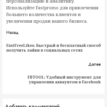
персонализацию и аналитику.
Используйте Fastpromo для привлечения
большего количества клиентов и
увеличения продаж вашего бизнеса.
Продолжить
Назад
чтение
FastFreeLikes: Быстрый и бесплатный способ
Пр
получить лайки в социальных сетях
за
Далее
FBTOOL: Удобный инструмент для
Следующая
управления аккаунтом в Facebook
запись:
Добавить комментарий