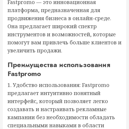
Fastpromo — это инновационная
платформа, предназначенная для
продвижения бизнеса в онлайн-среде.
Она предлагает широкий спектр
инструментов и возможностей, которые
помогут вам привлечь больше клиентов и
увеличить продажи.
Преимущества использования
Fastpromo
1. Удобство использования: Fastpromo
предлагает интуитивно понятный
интерфейс, который позволяет легко
создавать и настраивать рекламные
кампании без необходимости обладать
специальными навыками в области