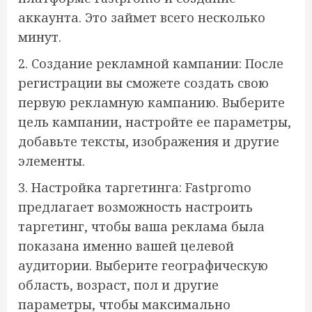
аккаунта. Это займет всего несколько
минут.
2. Создание рекламной кампании: После
регистрации вы сможете создать свою
первую рекламную кампанию. Выберите
цель кампании, настройте ее параметры,
добавьте тексты, изображения и другие
элементы.
3. Настройка таргетинга: Fastpromo
предлагает возможность настроить
таргетинг, чтобы ваша реклама была
показана именно вашей целевой
аудитории. Выберите географическую
область, возраст, пол и другие
параметры, чтобы максимально