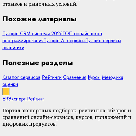
отзывов и рыночных условий.
Похожие материалы
Лучшие CRM-системы 2026
ТОП онлайн-школ
программирования
Лучшие AI-сервисы
Лучшие сервисы
аналитики
Полезные разделы
Каталог сервисов
Рейтинги
Сравнения
Курсы
Методика
оценки
↑
ER
Эксперт Рейтинг
Портал экспертных подборок, рейтингов, обзоров и
сравнений онлайн-сервисов, курсов, приложений и
цифровых продуктов.