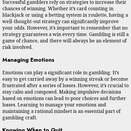
Successful gamblers rely on strategies to increase their
chances of winning. Whether it’s card counting in
blackjack or using a betting system in roulette, having a
well-thought-out strategy can significantly improve
your odds. However, it’s important to remember that no
strategy guarantees a win every time. Gambling is still a
game of chance, and there will always be an element of
risk involved.
Managing Emotions
Emotions can play a significant role in gambling. It’s
easy to get carried away by a winning streak or become
frustrated after a series of losses. However, it’s crucial to
stay calm and composed. Making impulsive decisions
based on emotions can lead to poor choices and further
losses. Learning to manage your emotions and
maintaining a rational mindset is an essential part of
gambling craft.
Knowing When to Quit