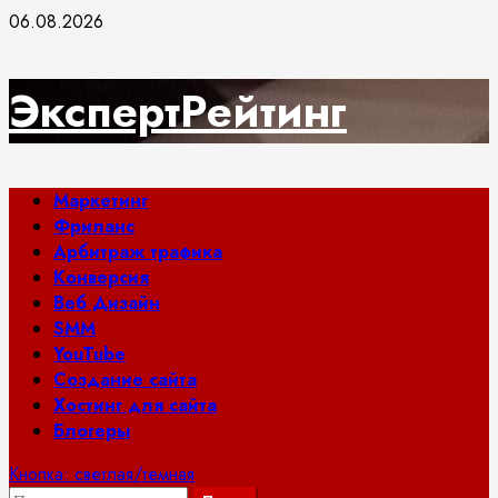
Перейти
06.08.2026
к
содержимому
ЭкспертРейтинг
Основное
Маркетинг
меню
Фриланс
Арбитраж трафика
Конверсия
Веб Дизайн
SMM
YouTube
Создание сайта
Хостинг для сайта
Блогеры
Кнопка: светлая/темная