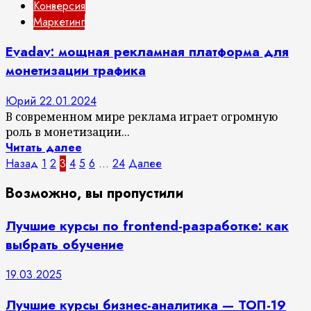
Конверсия
Маркетинг
Evadav: мощная рекламная платформа для
монетизации трафика
Юрий
22.01.2024
В современном мире реклама играет огромную
роль в монетизации...
Читать далее
Пагинация
Назад
1
2
3
4
5
6
…
24
Далее
записей
Возможно, вы пропустили
Лучшие курсы по frontend-разработке: как
выбрать обучение
19.03.2025
Лучшие курсы бизнес-аналитика — ТОП-19