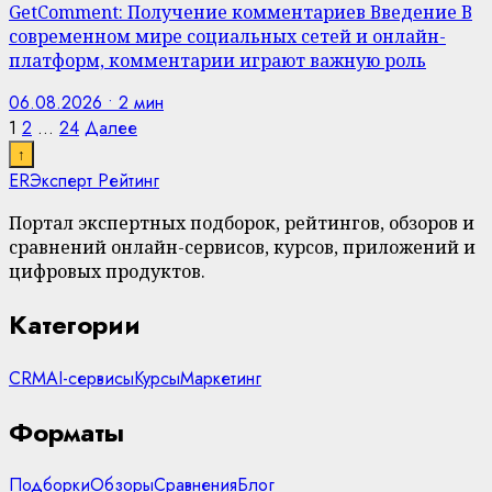
GetComment: Получение комментариев Введение В
современном мире социальных сетей и онлайн-
платформ, комментарии играют важную роль
06.08.2026 • 2 мин
Пагинация
1
2
…
24
Далее
↑
записей
ER
Эксперт Рейтинг
Портал экспертных подборок, рейтингов, обзоров и
сравнений онлайн-сервисов, курсов, приложений и
цифровых продуктов.
Категории
CRM
AI-сервисы
Курсы
Маркетинг
Форматы
Подборки
Обзоры
Сравнения
Блог