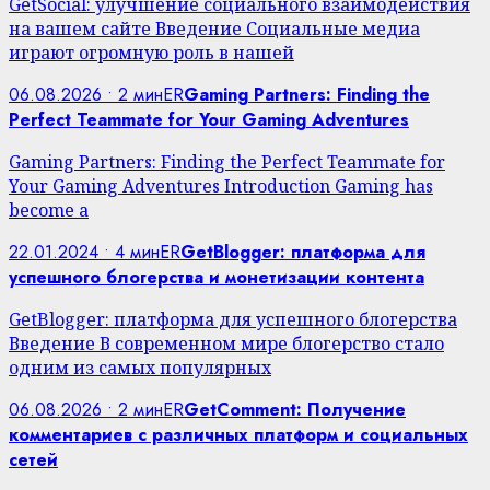
GetSocial: улучшение социального взаимодействия
на вашем сайте Введение Социальные медиа
играют огромную роль в нашей
06.08.2026 • 2 мин
ER
Gaming Partners: Finding the
Perfect Teammate for Your Gaming Adventures
Gaming Partners: Finding the Perfect Teammate for
Your Gaming Adventures Introduction Gaming has
become a
22.01.2024 • 4 мин
ER
GetBlogger: платформа для
успешного блогерства и монетизации контента
GetBlogger: платформа для успешного блогерства
Введение В современном мире блогерство стало
одним из самых популярных
06.08.2026 • 2 мин
ER
GetComment: Получение
комментариев с различных платформ и социальных
сетей