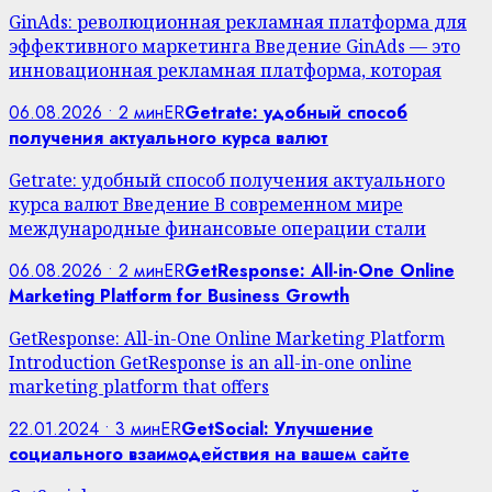
GinAds: революционная рекламная платформа для
эффективного маркетинга Введение GinAds — это
инновационная рекламная платформа, которая
06.08.2026 • 2 мин
ER
Getrate: удобный способ
получения актуального курса валют
Getrate: удобный способ получения актуального
курса валют Введение В современном мире
международные финансовые операции стали
06.08.2026 • 2 мин
ER
GetResponse: All-in-One Online
Marketing Platform for Business Growth
GetResponse: All-in-One Online Marketing Platform
Introduction GetResponse is an all-in-one online
marketing platform that offers
22.01.2024 • 3 мин
ER
GetSocial: Улучшение
социального взаимодействия на вашем сайте