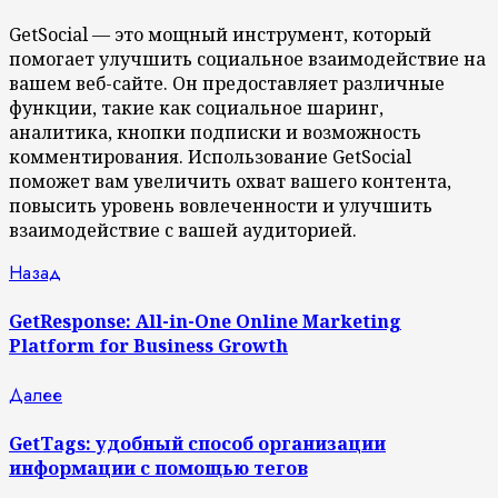
GetSocial — это мощный инструмент, который
помогает улучшить социальное взаимодействие на
вашем веб-сайте. Он предоставляет различные
функции, такие как социальное шаринг,
аналитика, кнопки подписки и возможность
комментирования. Использование GetSocial
поможет вам увеличить охват вашего контента,
повысить уровень вовлеченности и улучшить
взаимодействие с вашей аудиторией.
Продолжить
Предыдущая
Назад
запись:
чтение
GetResponse: All-in-One Online Marketing
Platform for Business Growth
Следующая
Далее
запись:
GetTags: удобный способ организации
информации с помощью тегов