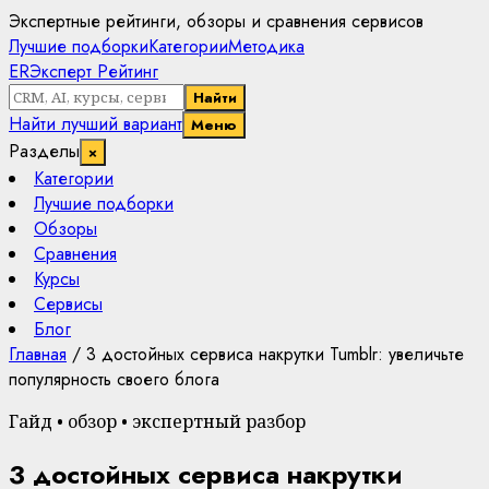
Экспертные рейтинги, обзоры и сравнения сервисов
Лучшие подборки
Категории
Методика
ER
Эксперт Рейтинг
Найти
Найти лучший вариант
Меню
Разделы
×
Категории
Лучшие подборки
Обзоры
Сравнения
Курсы
Сервисы
Блог
Главная
/
3 достойных сервиса накрутки Tumblr: увеличьте
популярность своего блога
Гайд • обзор • экспертный разбор
3 достойных сервиса накрутки