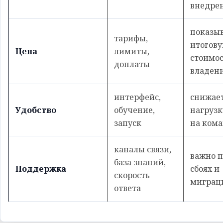
внедре
показы
тарифы,
итогов
Цена
лимиты,
стоимо
доплаты
владен
интерфейс,
снижае
Удобство
обучение,
нагрузк
запуск
на ком
каналы связи,
важно 
база знаний,
Поддержка
сбоях и
скорость
миграц
ответа