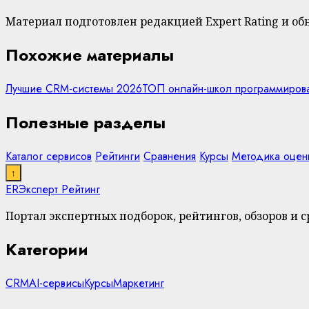
Материал подготовлен редакцией Expert Rating и о
Похожие материалы
Лучшие CRM-системы 2026
ТОП онлайн-школ программиров
Полезные разделы
Каталог сервисов
Рейтинги
Сравнения
Курсы
Методика оцен
↑
ER
Эксперт Рейтинг
Портал экспертных подборок, рейтингов, обзоров и 
Категории
CRM
AI-сервисы
Курсы
Маркетинг