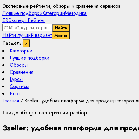
Экспертные рейтинги, обзоры и сравнения сервисов
Лучшие подборки
Категории
Методика
ER
Эксперт Рейтинг
Найти
Найти лучший вариант
Меню
Разделы
×
Категории
Лучшие подборки
Обзоры
Сравнения
Курсы
Сервисы
Блог
Главная
/
3seller: удобная платформа для продажи товаров 
Гайд • обзор • экспертный разбор
3seller: удобная платформа для про