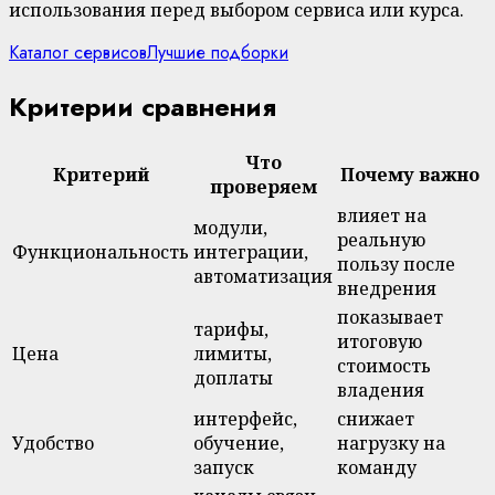
использования перед выбором сервиса или курса.
Каталог сервисов
Лучшие подборки
Критерии сравнения
Что
Критерий
Почему важно
проверяем
влияет на
модули,
реальную
Функциональность
интеграции,
пользу после
автоматизация
внедрения
показывает
тарифы,
итоговую
Цена
лимиты,
стоимость
доплаты
владения
интерфейс,
снижает
Удобство
обучение,
нагрузку на
запуск
команду