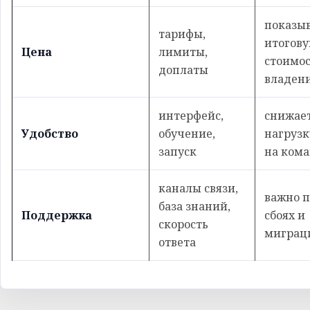
показы
тарифы,
итогов
Цена
лимиты,
стоимо
доплаты
владен
интерфейс,
снижае
Удобство
обучение,
нагрузк
запуск
на ком
каналы связи,
важно 
база знаний,
Поддержка
сбоях и
скорость
миграц
ответа