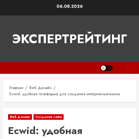
Перейти
06.08.2026
к
содержимому
ЭКСПЕРТРЕЙТИНГ
Главная
Веб Дизайн
Ecwid: удобная платформа для создания интернет-магазина
Веб Дизайн
Создание сайта
Ecwid: удобная