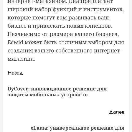
интернет-магазином. Она предлагает
широкий набор функций и инструментов,
которые помогут вам развивать ваш
бизнес и привлекать новых клиентов.
Независимо от размера вашего бизнеса,
Ecwid может быть отличным выбором для
создания вашего собственного интернет-
магазина.
Продолжить
Назад
чтение
DyCover: инновационное решение для
Пр
защиты мобильных устройств
за
Далее
eLama: универсальное решение для
Следующая