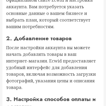
официальном сайте Ecwid и настройка
аккаунта. Вам потребуется указать
основные данные о вашем бизнесе и
выбрать план, который соответствует
вашим потребностям.
2. Добавление товаров
После настройки аккаунта вы можете
начать добавлять товары в ваш
интернет-магазин. Ecwid предоставляет
удобный интерфейс для добавления
товаров, включая возможность загрузки
фотографий, указания цены и описания
товара.
3. Настройка способов оплаты и