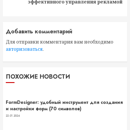
эффективного управления рекламой
запись:
Добавить комментарий
Для отправки комментария вам необходимо
авторизоваться
.
ПОХОЖИЕ НОВОСТИ
FormDesigner: удобный инструмент для создания
и настройки форм (70 символов)
22.01.2024