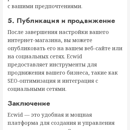
с вашими предпочтениями.
5. Публикация и продвижение
После завершения настройки вашего
интернет-магазина, вы можете
опубликовать его на вашем веб-сайте или
на социальных сетях. Ecwid
предоставляет инструменты для
продвижения вашего бизнеса, такие как
SEO-оптимизация и интеграция с
социальными сетями.
Заключение
Ecwid — это удобная и мощная
платформа для создания и управления