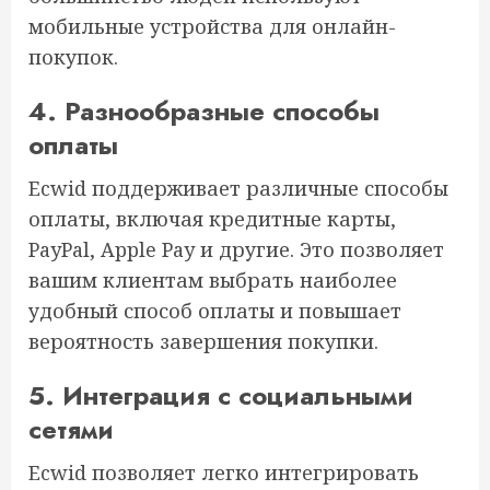
мобильные устройства для онлайн-
покупок.
4. Разнообразные способы
оплаты
Ecwid поддерживает различные способы
оплаты, включая кредитные карты,
PayPal, Apple Pay и другие. Это позволяет
вашим клиентам выбрать наиболее
удобный способ оплаты и повышает
вероятность завершения покупки.
5. Интеграция с социальными
сетями
Ecwid позволяет легко интегрировать