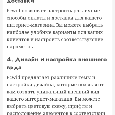
доставки
Ecwid позволяет настроить различные
способы оплаты и доставки для вашего
интернет-магазина. Вы можете выбрать
наиболее удобные варианты для ваших
клиентов и настроить соответствующие
параметры.
4. Дизайн и настройка внешнего
вида
Ecwid предлагает различные темы и
настройки дизайна, которые позволяют
вам создать уникальный внешний вид
вашего интернет-магазина. Вы можете
выбрать цветовую схему, шрифты и
расположение элементов в соответствии