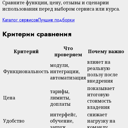
Сравните функции, цену, отзывы и сценарии
использования перед выбором сервиса или курса.
Каталог сервисов
Лучшие подборки
Критерии сравнения
Что
Критерий
Почему важно
проверяем
влияет на
модули,
реальную
Функциональность
интеграции,
пользу после
автоматизация
внедрения
показывает
тарифы,
итоговую
Цена
лимиты,
стоимость
доплаты
владения
интерфейс,
снижает
Удобство
обучение,
нагрузку на
запуск
команду